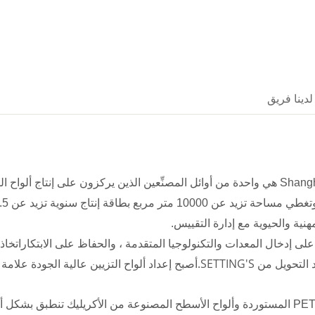
لدينا فريق
Shanghai Setting Decorating Material Co، .Ltd هي واحدة من أوائل المصنِّعين الذين يركزون عل
 على إدخال المعدات والتكنولوجيا المتقدمة ، والحفاظ على الابتكاراتخا
امة تجارية مؤثرة للغاية وتنافسية.
المنتجات الرئيسية: الألواح السطحية PET المستوردة وألواح الأسطح المصنوعة من الأكريل