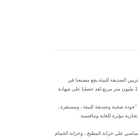
ى إنتاج ألواح التزيين الصديقة للبيئة.يقع مصنعنا في
شنغهاي التي تعد المركز الاقتصادي للصين.وتغطي مساحة تزيد عن 10000 متر مربع بطاقة إنتاج سنوية تزيد عن 1.5 مليون متر مربع.لقد حصلنا على شهادة
ذ "جودة صحية وصديقة للبيئة ، ومستقرة ،
يك تنطبق بشكل أساسي على خزانة المطبخ ، وخزانة الحمام