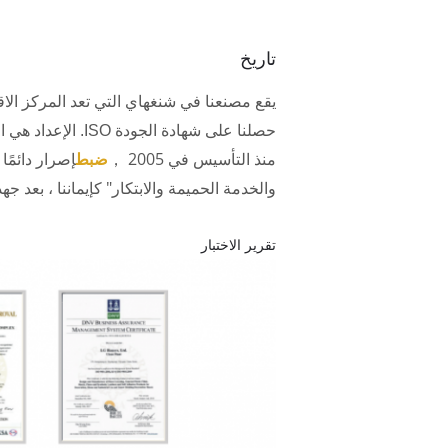
تاريخ
حصلنا على شهادة الجودة ISO. الإعداد هي الشركة المصنعة المهنية والحيوية مع إدارة التقييس.
منذ التأسيس في 2005 ，
ضبط
إصرار دائمًا
والخدمة الحميمة والابتكار" كإيماننا ، بعد جهد التحويل من SETTING'S.أصبح إعداد ألواح التزيين عالية الجودة عل
تقرير الاختبار