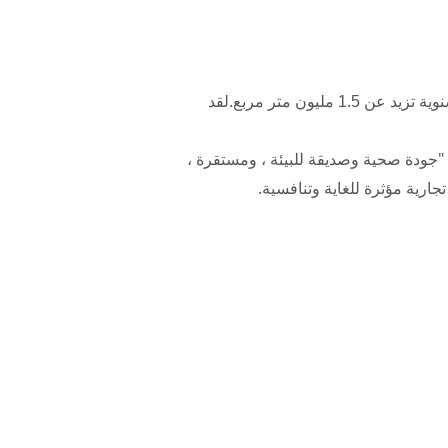
يقع مصنعنا في شنغهاي التي تعد المركز الاقتصادي للصين.وتغطي مساحة تزيد عن 10000 متر مربع بطاقة إنتاج سنوية تزيد عن 1.5 مليون متر مربع.لقد
ذ "جودة صحية وصديقة للبيئة ، ومستقرة ،