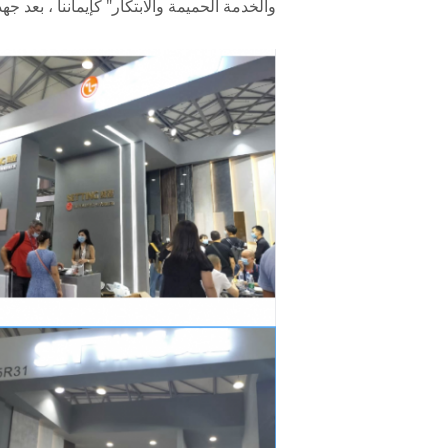
والخدمة الحميمة والابتكار" كإيماننا ، بعد جهد التحويل من SETTING'S.أصبح إعداد ألواح التزيين عالية الجودة عل