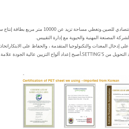
 على إدخال المعدات والتكنولوجيا المتقدمة ، والحفاظ على الابتكاراتخا
امة تجارية مؤثرة للغاية وتنافسية.