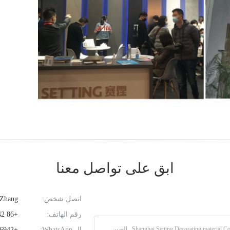
ابق على تواصل معنا
اتصل شخص:
Snowing Zhang
رقم الهاتف:
+86 13584916942
ال WhatsApp:
+8613584916942