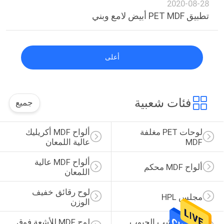
2020-08-28
تطبيق PET MDF أبيض لامع وبني
أعلى
فئات شعبية
جميع
لوحات PET مغلفة 
ألواح MDF أكريليك 
MDF
عالية اللمعان
ألواح MDF عالية 
ألواح MDF محكم
اللمعان
لوح رقائق خفيف 
مجلس HPL
الوزن
صفائح خشب الحبوب 
لوح MDF للأشعة فوق 