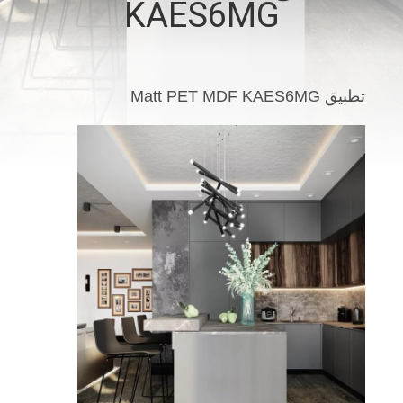
KAES6MG
اتصل
بنا
تطبيق Matt PET MDF KAES6MG
أخبار
حالات
اطلب
اقتباس
خريطة
الموقع