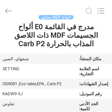
2026
Shanghai
Setting
Decorating
material
ألواح MDF محكم
Co,.Ltd.
All
Rights
مدرج في القائمة E0 ألواح
الصفحة
Reserved.
الجسيمات MDF ذات اللاصق
الرئيسية
المذاب بالحرارة Carb P2
منتجات
مكان المنشأ:
شنغهاي، الصين
معلومات
اسم العلامة
SETTING
عنا
التجارية:
إصدار الشهادات:
IS09001 ,Eco-lable,EPA , Carb P2
جولة
رقم الموديل:
KADW9-5J
في
الحد الأدنى
تفاوض
المعمل
لكمية: