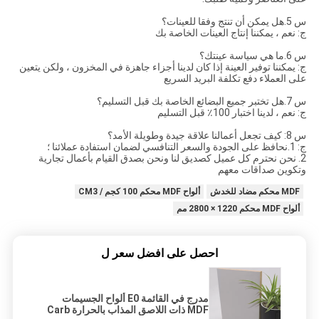
س 5.هل يمكن أن تنتج وفقا للعينات؟
ج: نعم ، يمكننا إنتاج العينات الخاصة بك
س 6.ما هي سياسة عينتك؟
ج: يمكننا توفير العينة إذا كان لدينا أجزاء جاهزة في المخزون ، ولكن يتعين
على العملاء دفع تكلفة البريد السريع
س 7.هل تختبر جميع البضائع الخاصة بك قبل التسليم؟
ج: نعم ، لدينا اختبار 100٪ قبل التسليم
س 8: كيف تجعل أعمالنا علاقة جيدة وطويلة الأمد؟
ج: 1.نحافظ على الجودة والسعر التنافسي لضمان استفادة عملائنا ؛
2. نحن نحترم كل عميل كصديق لنا ونحن بصدق القيام بأعمال تجارية
وتكوين صداقات معهم
MDF محكم مضاد للخدش
ألواح MDF محكم 100 كجم / CM3
ألواح MDF محكم 1220 × 2800 مم
احصل على افضل سعر ل
مدرج في القائمة E0 ألواح الجسيمات
MDF ذات اللاصق المذاب بالحرارة Carb