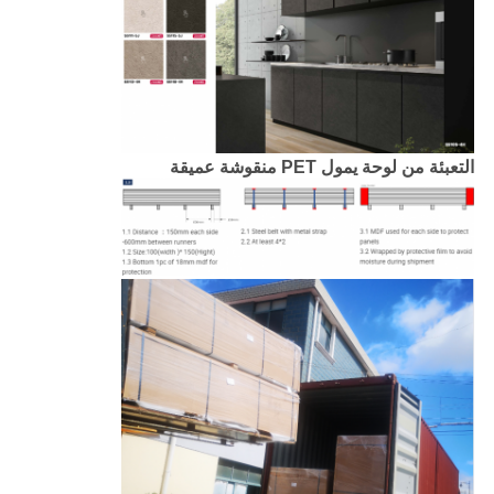
التعبئة من لوحة يمول PET منقوشة عميقة