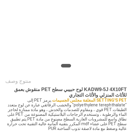
PRIVACY
POLICY
منتوج وصف
KADW9-5J 4X10FT لوح حبيبي سطح PET منقوش بعمق
للأثاث المنزلي والأثاث التجاري
SETTING'S PET المغلفة مجلس الجسيمات
.يرمز PET إلى
"polyethylene terephthalate" والخشب الرقائقي عبارة عن لوح متعدد
الطبقات.PET قوي ، ومقاوم للصدمات والخدش ، وهو مادة ممتازة لحاجز
الماء والرطوبة ، وتستخدم الزجاجات البلاستيكية المصنوعة من PET على
نطاق واسع للمشروبات الغازية.السطح مصنوع من مادة PET.يتم تطبيق
سطح PET على عشاء mdf المكرر بتقنية ألمانية عالية التقنية تحت حرارة
عالية وضغط مع مادة لاصقة تذوب الساخنة PUR