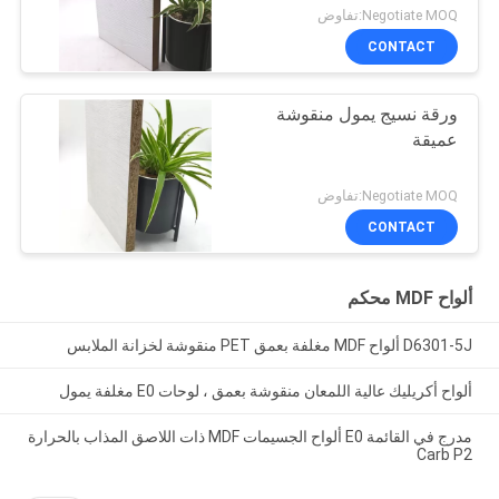
Negotiate MOQ:تفاوض
CONTACT
ورقة نسيج يمول منقوشة
عميقة
Negotiate MOQ:تفاوض
CONTACT
ألواح MDF محكم
D6301-5J ألواح MDF مغلفة بعمق PET منقوشة لخزانة الملابس
ألواح أكريليك عالية اللمعان منقوشة بعمق ، لوحات E0 مغلفة يمول
مدرج في القائمة E0 ألواح الجسيمات MDF ذات اللاصق المذاب بالحرارة
Carb P2