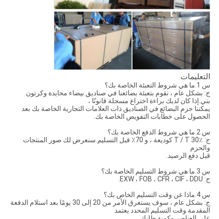
التعليمات
س 1.ما هي شروط التعبئة الخاصة بك؟
ج: بشكل عام ، نقوم بتعبئة بضائعنا في صناديق بيضاء محايدة وكرتون
بني.إذا كان لديك براءة اختراع مسجلة قانونًا ،
يمكننا حزم البضائع في الصناديق ذات العلامات التجارية الخاصة بك بعد
الحصول على خطابات التفويض الخاصة بك.
س 2.ما هي شروط الدفع الخاصة بك؟
ج: T / T 30٪ كوديعة ، و 70٪ قبل التسليم.سنعرض لك صور المنتجات
والحزم
قبل دفع الرصيد.
س 3.ما هي شروط التسليم الخاصة بك؟
ج: EXW ، FOB ، CFR ، CIF ، DDU.
س 4.ماذا عن وقت التسليم الخاص بك؟
ج: بشكل عام ، سوف يستغرق الأمر من 20 إلى 30 يومًا بعد استلام الدفعة
المقدمة.وقت التسليم المحدد يعتمد
على العناصر وكمية طلبك.