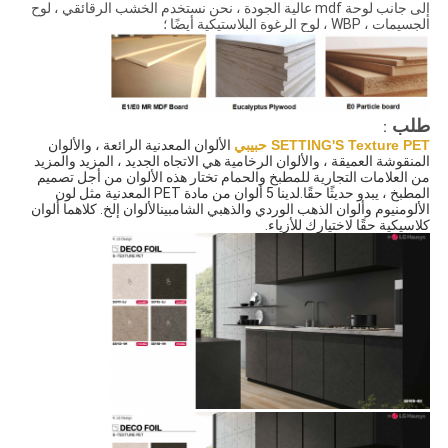
إلى جانب لوحة mdf عالية الجودة ، نحن نستخدم الخشب الرقائقي ، لوح
الجسيمات ، WBP ، لوح الرغوة البلاستيكية أيضًا ؛
طلب
:
SETTING'S Texture PET حبيبي
 الألوان المعدنية الرائعة ، والألوان 
المنقوشة العميقة ، والألوان الرخامية هي الاتجاه الجديد ، المزيد والمزيد 
من العلامات التجارية للمطبخ والحمام تختار هذه الألوان من أجل 
تصميم 
المطبخ ، يبدو حديثًا حقًا.لدينا 5 ألوان من مادة PET المعدنية مثل لون 
الألومنيوم وألوان الذهب الوردي والذهبي الشامبين
الألوان إلخ. كلاهما ألوان 
كلاسيكية حقًا لاختيارك للأزياء.