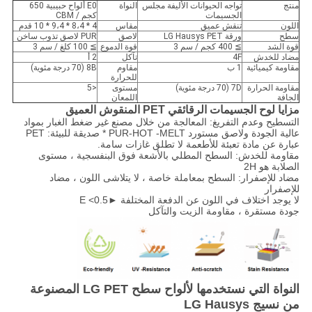
منتج
تواجه الحيوانات الأليفة مجلس
النواة
E0 ألواح حبيبية 650
الجسيمات
كجم / CBM
اللون
تنقش عميق
مقاس
4 * 8،4 * 9،4 * 10 قدم
سطح
ورقة LG Hausys PET
لاصق
PUR لاصق تذوب ساخن
قوة الشد
≧ 400 كجم / سم 3
قوة الدموع
≧ 100 كلغ / سم 3
مضاد للخدش
4F
تآكل
2 أ
مقاومة كيميائية
1 ب
مقاوم
8B (70 درجة مئوية)
للحرارة
مقاومة الحرارة
7D (70 درجة مئوية)
مستوى
<5
الجافة
اللمعان
مزايا لوح الجسيمات الرقائقي PET المنقوش العميق
التسطيح وعدم التفريغ: المعالجة من خلال مصنع غير ضغط الغبار بمواد
عالية الجودة ولاصق مستورد PUR-HOT -MELT
* صديقة للبيئة: PET
عبارة عن مادة تعبئة للأطعمة لا تطلق غازات سامة.
مقاومة للخدش: السطح المطلي بالأشعة فوق البنفسجية ، مستوى
الصلابة هو 2H
مضاد للإصفرار: السطح بمعاملة خاصة ، لا يتلاشى اللون ، مضاد
للإصفرار
لا يوجد اختلاف في اللون عن الدفعة المختلفة ►E <0.5
جودة مستقرة ، مقاومة الزيت والتآكل
النواة التي نستخدمها لألواح سطح LG PET المصنوعة
من نسيج LG Hausys