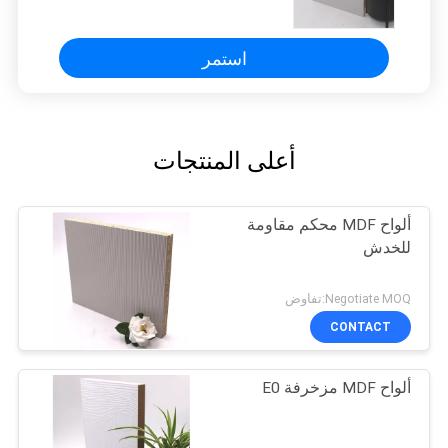
P2
استمر
أعلى المنتجات
ألواح MDF محكم مقاومة
للخدش
Negotiate MOQ:تفاوض
CONTACT
ألواح MDF مزخرفة E0