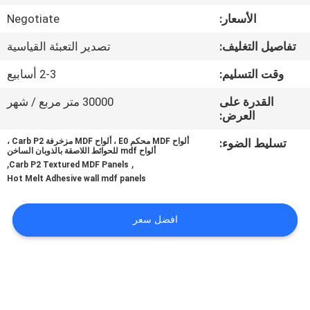
الأسعار:
Negotiate
اتصل
تفاصيل التغليف:
تصدير التعبئة القياسية
بنا
وقت التسليم:
2-3 أسابيع
أخبار
القدرة على
30000 متر مربع / شهر
العرض:
حالات
تسليط الضوء:
ألواح MDF محكم E0 ، ألواح MDF مزخرفة Carb P2 ،
ألواح mdf للحوائط اللاصقة بالذوبان الساخن
,
,
Carb P2 Textured MDF Panels
Hot Melt Adhesive wall mdf panels
اطلب
اقتباس
افضل سعر
خريطة
الموقع